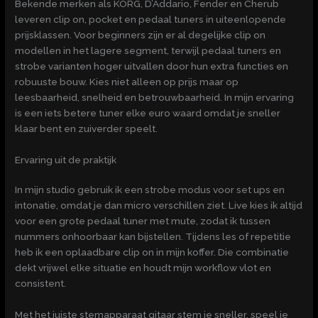
Bekende merken als KORG, D’Addario, Fender en Cherub
leveren clip on, pocket en pedaal tuners in uiteenlopende
prijsklassen. Voor beginners zijn er al degelijke clip on
modellen in het lagere segment, terwijl pedaal tuners en
strobe varianten hoger uitvallen door hun extra functies en
robuuste bouw. Kies niet alleen op prijs maar op
leesbaarheid, snelheid en betrouwbaarheid. In mijn ervaring
is een iets betere tuner elke euro waard omdat je sneller
klaar bent en zuiverder speelt.
Ervaring uit de praktijk
In mijn studio gebruik ik een strobe modus voor set ups en
intonatie, omdat je dan micro verschillen ziet. Live kies ik altijd
voor een grote pedaal tuner met mute, zodat ik tussen
nummers onhoorbaar kan bijstellen. Tijdens les of repetitie
heb ik een oplaadbare clip on in mijn koffer. Die combinatie
dekt vrijwel elke situatie en houdt mijn workflow vlot en
consistent.
Met het juiste stemapparaat gitaar stem je sneller, speel je