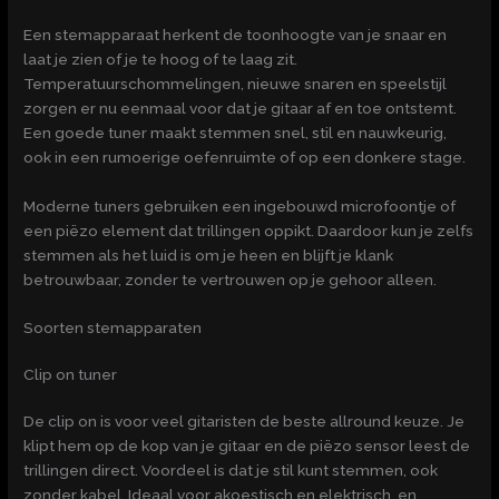
Een stemapparaat herkent de toonhoogte van je snaar en
laat je zien of je te hoog of te laag zit.
Temperatuurschommelingen, nieuwe snaren en speelstijl
zorgen er nu eenmaal voor dat je gitaar af en toe ontstemt.
Een goede tuner maakt stemmen snel, stil en nauwkeurig,
ook in een rumoerige oefenruimte of op een donkere stage.
Moderne tuners gebruiken een ingebouwd microfoontje of
een piëzo element dat trillingen oppikt. Daardoor kun je zelfs
stemmen als het luid is om je heen en blijft je klank
betrouwbaar, zonder te vertrouwen op je gehoor alleen.
Soorten stemapparaten
Clip on tuner
De clip on is voor veel gitaristen de beste allround keuze. Je
klipt hem op de kop van je gitaar en de piëzo sensor leest de
trillingen direct. Voordeel is dat je stil kunt stemmen, ook
zonder kabel. Ideaal voor akoestisch en elektrisch, en