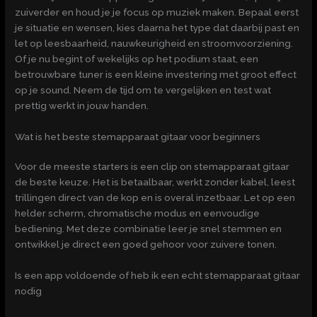
zuiverder en houd je je focus op muziek maken. Bepaal eerst
je situatie en wensen, kies daarna het type dat daarbij past en
let op leesbaarheid, nauwkeurigheid en stroomvoorziening.
Of je nu begint of wekelijks op het podium staat, een
betrouwbare tuner is een kleine investering met groot effect
op je sound. Neem de tijd om te vergelijken en test wat
prettig werkt in jouw handen.
Wat is het beste stemapparaat gitaar voor beginners
Voor de meeste starters is een clip on stemapparaat gitaar
de beste keuze. Het is betaalbaar, werkt zonder kabel, leest
trillingen direct van de kop en is overal inzetbaar. Let op een
helder scherm, chromatische modus en eenvoudige
bediening. Met deze combinatie leer je snel stemmen en
ontwikkel je direct een goed gehoor voor zuivere tonen.
Is een app voldoende of heb ik een echt stemapparaat gitaar
nodig