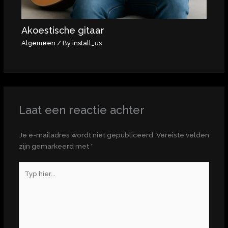
Akoestische gitaar
Algemeen
/ By
install_us
Laat een reactie achter
Je e-mailadres wordt niet gepubliceerd.
Vereiste velden
zijn gemarkeerd met
*
Typ
hier...