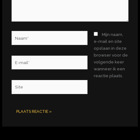
Naam*
Mijn naam,
e-mail en site
opslaan in deze
browser voor de
E-
volgende keer
mail*
wanneer ik een
reactie plaats.
Site