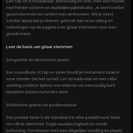
Een clip on is betaalbaar, eenvoudig en snel. Kies een model
met helder scherm en duidelijke pijlindicatie. Je leert sneller
goed stemmen en oefent met vertrouwen. Wil je eerst
zonder apparaat proberen, gebruik dan onze uitleg en
oefeningen op de pagina over gitaar stemmen voor een
goede basis.
Leer de basis van gitaar stemmen
Songwriter en akoestisch speler
Een soundhole of clip on tuner houdt je instrument strak in
tune zonder dat het opvalt. Let op kalibratie en een stille
werking zodat je tijdens een intieme set eenvoudig kunt
bijstellen tussen nummers door.
Elektrische gitarist en podiumspeler
Een pedaal tuner is de standaard in elke pedalboard. Mute
om stil te stemmen, hoge nauwkeurigheid en solide
behuizing. Combineer met een degelijke voeding en plaats